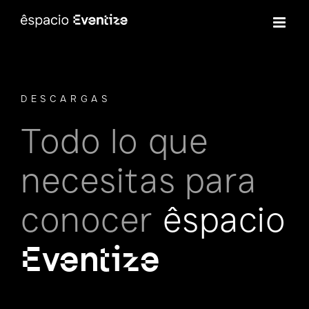
Skip
to
content
DESCARGAS
Todo lo que
necesitas para
conocer
êspacio
Eventize